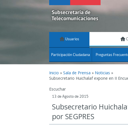
Usuarios
C
Participación Ciudadana
Preguntas Frecuent
Inicio
»
Sala de Prensa
»
Noticias
»
Subsecretario Huichalaf expone en II Enc
Escuchar
13 de Agosto de 2015
Subsecretario Huichala
por SEGPRES