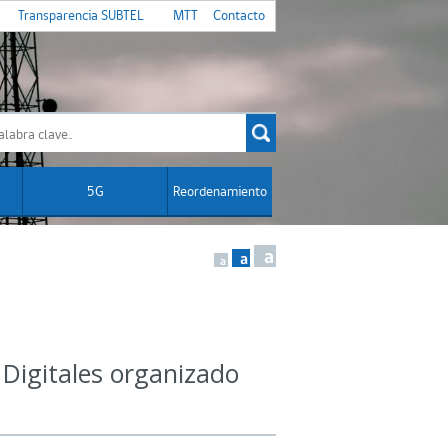
Transparencia SUBTEL
MTT
Contacto
5G
Reordenamiento
a
a
a
 Digitales organizado