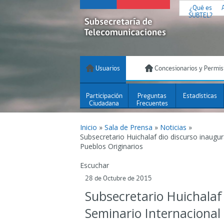
¿Qué es
SUBTEL?
Usuarios
Concesionarios y Permis
Participación
Preguntas
Estadísticas
Ciudadana
Frecuentes
Inicio
»
Sala de Prensa
»
Noticias
»
Subsecretario Huichalaf dio discurso inaugur
Pueblos Originarios
Escuchar
28 de Octubre de 2015
Subsecretario Huichalaf
Seminario Internacional