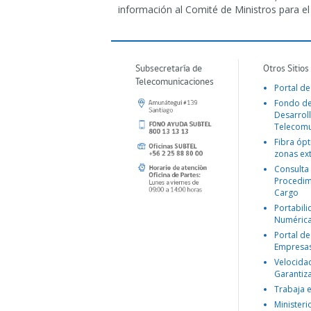
información al Comité de Ministros para el 
Subsecretaría de
Otros Sitios
Telecomunicaciones
Portal de
Fondo d
Desarroll
Telecomu
Fibra ópt
zonas ex
Consulta
Procedim
Cargo
Portabil
Numéric
Portal de
Empresa
Velocida
Garantiz
Trabaja 
Ministeri