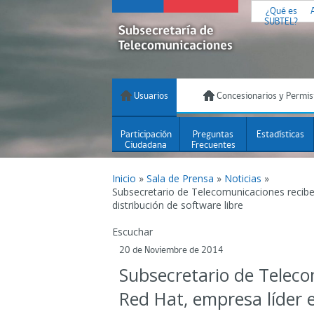
¿Qué es
SUBTEL?
Usuarios
Concesionarios y Permis
Participación
Preguntas
Estadísticas
Ciudadana
Frecuentes
Inicio
»
Sala de Prensa
»
Noticias
»
Subsecretario de Telecomunicaciones recibe
distribución de software libre
Escuchar
20 de Noviembre de 2014
Subsecretario de Telec
Red Hat, empresa líder e