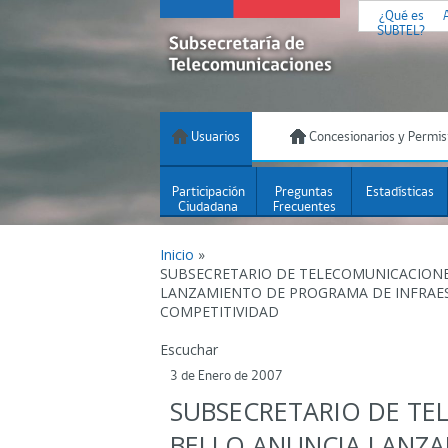
¿Qué es
SUBTEL?
Usuarios
Concesionarios y Permis
Participación
Preguntas
Estadísticas
Ciudadana
Frecuentes
Inicio
»
SUBSECRETARIO DE TELECOMUNICACION
LANZAMIENTO DE PROGRAMA DE INFRAES
COMPETITIVIDAD
Escuchar
3 de Enero de 2007
SUBSECRETARIO DE TE
BELLO ANUNCIA LANZ