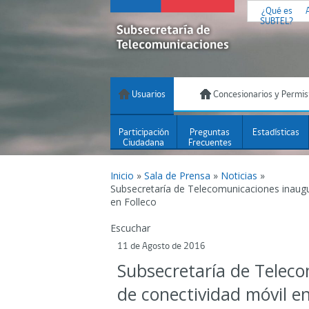
¿Qué es
SUBTEL?
Usuarios
Concesionarios y Permis
Participación
Preguntas
Estadísticas
Ciudadana
Frecuentes
Inicio
»
Sala de Prensa
»
Noticias
»
Subsecretaría de Telecomunicaciones inaugu
en Folleco
Escuchar
11 de Agosto de 2016
Subsecretaría de Teleco
de conectividad móvil en