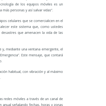
ecnología de los equipos móviles es un
a más personas y así salvar vidas”.
pos celulares que se comercialicen en el
talecer este sistema que, como ustedes
e desastres que amenacen la vida de las
te y, mediante una ventana emergente, el
e Emergencia”. Este mensaje, que contará
o.
ción habitual, con vibración y al máximo
.
as redes móviles a través de un canal de
lan anual señalando fechas, horas y zonas