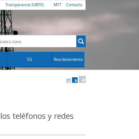
Transparencia SUBTEL
MTT
Contacto
5G
Reordenamiento
a
a
a
los teléfonos y redes