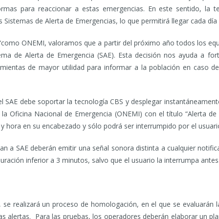
mas para reaccionar a estas emergencias. En este sentido, la t
 Sistemas de Alerta de Emergencias, lo que permitirá llegar cada día 
e “como ONEMI, valoramos que a partir del próximo año todos los equi
ema de Alerta de Emergencia (SAE). Esta decisión nos ayuda a for
mientas de mayor utilidad para informar a la población en caso d
el SAE debe soportar la tecnología CBS y desplegar instantáneamen
 la Oficina Nacional de Emergencia (ONEMI) con el título “Alerta d
a y hora en su encabezado y sólo podrá ser interrumpido por el usuari
 a SAE deberán emitir una señal sonora distinta a cualquier notifica
duración inferior a 3 minutos, salvo que el usuario la interrumpa antes
 se realizará un proceso de homologación, en el que se evaluarán l
r las alertas. Para las pruebas, los operadores deberán elaborar un p