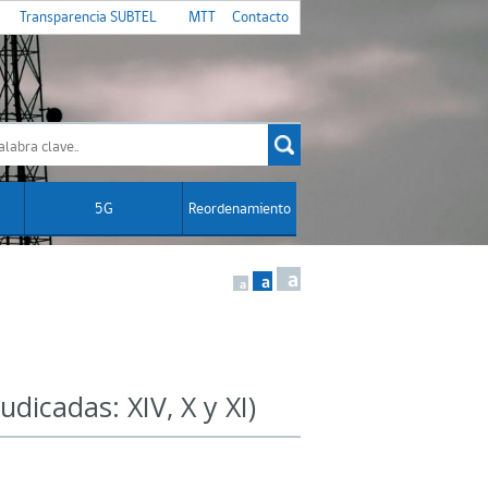
Transparencia SUBTEL
MTT
Contacto
5G
Reordenamiento
a
a
a
dicadas: XIV, X y XI)