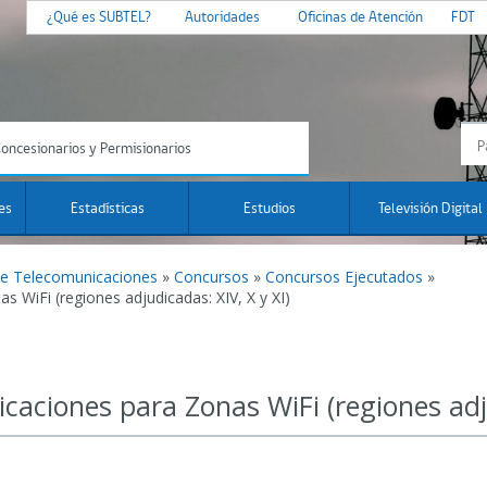
¿Qué es SUBTEL?
Autoridades
Oficinas de Atención
FDT
oncesionarios y Permisionarios
es
Estadísticas
Estudios
Televisión Digital
de Telecomunicaciones
»
Concursos
»
Concursos Ejecutados
»
 WiFi (regiones adjudicadas: XIV, X y XI)
caciones para Zonas WiFi (regiones adju