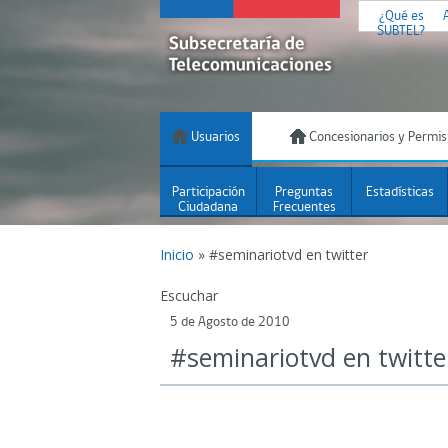
¿Qué es
SUBTEL?
Usuarios
Concesionarios y Permis
Participación
Preguntas
Estadísticas
Ciudadana
Frecuentes
Inicio
»
#seminariotvd en twitter
Escuchar
5 de Agosto de 2010
#seminariotvd en twitte