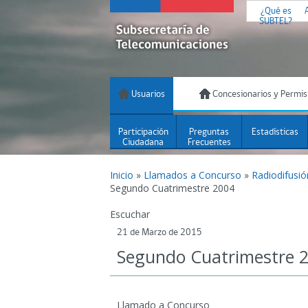
¿Qué es
SUBTEL?
Usuarios
Concesionarios y Permis
Participación
Preguntas
Estadísticas
Ciudadana
Frecuentes
Inicio
»
Llamados a Concurso
»
Radiodifusi
Segundo Cuatrimestre 2004
Escuchar
21 de Marzo de 2015
Segundo Cuatrimestre 
Llamado a Concurso