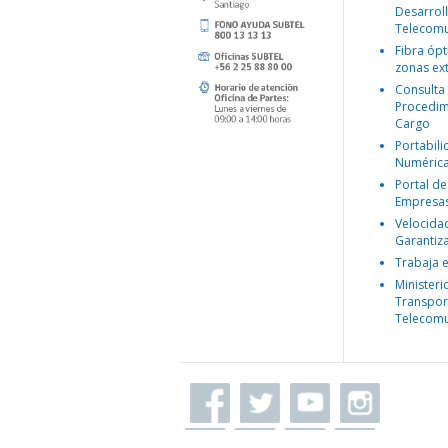
Desarroll
Telecomu
Fibra ópt
zonas ex
Consulta
Procedim
Cargo
Portabil
Numéric
Portal de
Empresa
Velocida
Garantiz
Trabaja 
Ministeri
Transpor
Telecomu