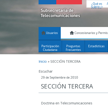
¿Qué es
SUBTEL?
Usuarios
Concesionarios y Permis
Participación
Preguntas
Estadísticas
Ciudadana
Frecuentes
Inicio
»
SECCIÓN TERCERA
Escuchar
29 de Septiembre de 2010
SECCIÓN TERCERA
Doctrina en Telecomunicaciones