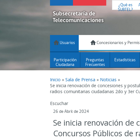
¿Qué es
SUBTEL?
Usuarios
Concesionarios y Permis
Participación
Preguntas
Estadísticas
Ciudadana
Frecuentes
Inicio
»
Sala de Prensa
»
Noticias
»
Se inicia renovación de concesiones y postu
radios comunitarias ciudadanas 2do y 3er C
Escuchar
26 de Abril de 2024
Se inicia renovación de 
Concursos Públicos de 