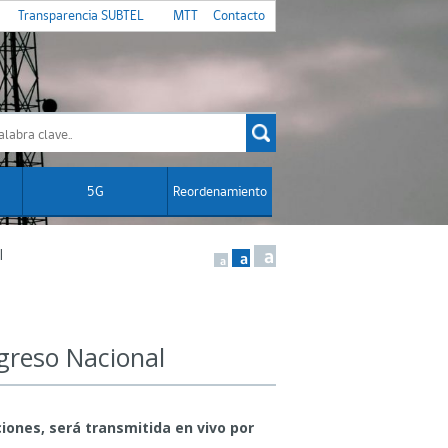
Transparencia SUBTEL
MTT
Contacto
5G
Reordenamiento
l
a
a
a
ngreso Nacional
iones, será transmitida en vivo por