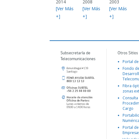
2014
2008
2003
[Ver Más
[Ver Más
[Ver Más
+]
+]
+]
Subsecretaría de
Otros Sitios
Telecomunicaciones
Portal de
Fondo d
Desarroll
Telecomu
Fibra ópt
zonas ex
Consulta
Procedim
Cargo
Portabil
Numéric
Portal de
Empresa