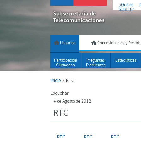
¿Qué es
SUBTEL?
Usuarios
Concesionarios y Permis
Participación
Preguntas
Estadísticas
Ciudadana
Frecuentes
Inicio
»
RTC
Escuchar
4 de Agosto de 2012
RTC
RTC
RTC
RTC