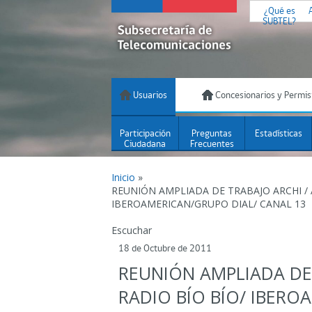
¿Qué es
SUBTEL?
Usuarios
Concesionarios y Permis
Participación
Preguntas
Estadísticas
Ciudadana
Frecuentes
Inicio
»
REUNIÓN AMPLIADA DE TRABAJO ARCHI / 
IBEROAMERICAN/GRUPO DIAL/ CANAL 13
Escuchar
18 de Octubre de 2011
REUNIÓN AMPLIADA DE 
RADIO BÍO BÍO/ IBERO