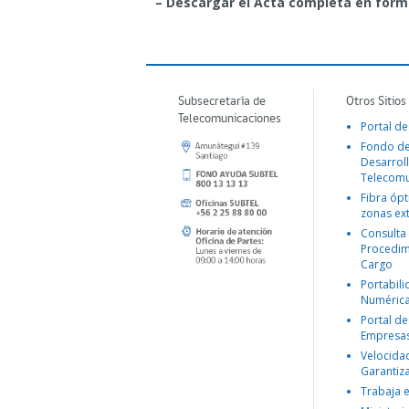
– Descargar el Acta completa en form
Subsecretaría de
Otros Sitios
Telecomunicaciones
Portal de
Fondo d
Desarroll
Telecomu
Fibra ópt
zonas ex
Consulta
Procedim
Cargo
Portabil
Numéric
Portal de
Empresa
Velocida
Garantiz
Trabaja 