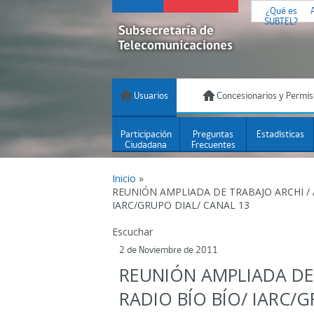
¿Qué es
SUBTEL?
Usuarios
Concesionarios y Permis
Participación
Preguntas
Estadísticas
Ciudadana
Frecuentes
Inicio
»
REUNIÓN AMPLIADA DE TRABAJO ARCHI / 
IARC/GRUPO DIAL/ CANAL 13
Escuchar
2 de Noviembre de 2011
REUNIÓN AMPLIADA DE 
RADIO BÍO BÍO/ IARC/