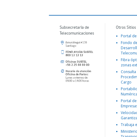
Subsecretaría de
Otros Sitios
Telecomunicaciones
Portal de
Fondo d
Desarroll
Telecomu
Fibra ópt
zonas ex
Consulta
Procedim
Cargo
Portabil
Numéric
Portal de
Empresa
Velocida
Garantiz
Trabaja 
Ministeri
Transpor