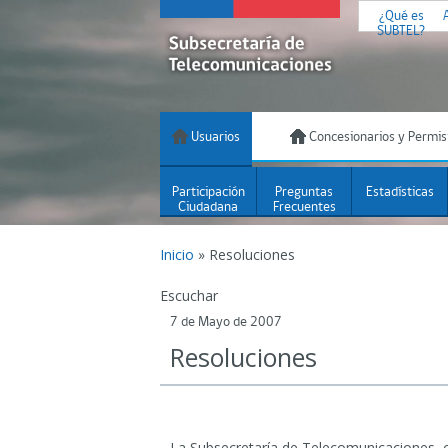
¿Qué es
SUBTEL?
Usuarios
Concesionarios y Permis
Participación
Preguntas
Estadísticas
Ciudadana
Frecuentes
Inicio
»
Resoluciones
Escuchar
7 de Mayo de 2007
Resoluciones
La Subsecretaría de Telecomunicaciones, 