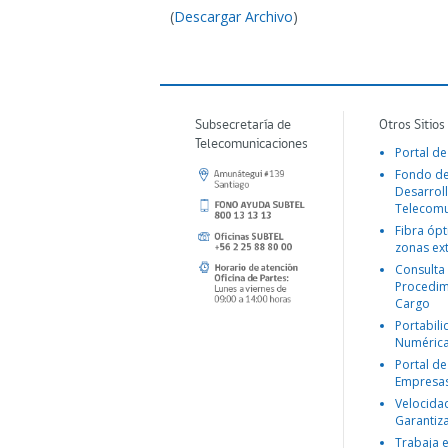
(
Descargar Archivo
)
Subsecretaría de
Otros Sitios
Telecomunicaciones
Portal de
Fondo d
Desarroll
Telecomu
Fibra ópt
zonas ex
Consulta
Procedim
Cargo
Portabil
Numéric
Portal de
Empresa
Velocida
Garantiz
Trabaja 