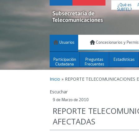
¿Qué es
SUBTEL?
Usuarios
Concesionarios y Permis
Participación
Preguntas
Estadísticas
Ciudadana
Frecuentes
Inicio
»
REPORTE TELECOMUNICACIONES E
Escuchar
9 de Marzo de 2010
REPORTE TELECOMUNI
AFECTADAS