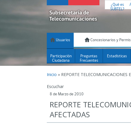
¿Qué es
SUBTEL?
Usuarios
Concesionarios y Permis
Participación
Preguntas
Estadísticas
Ciudadana
Frecuentes
Inicio
»
REPORTE TELECOMUNICACIONES E
Escuchar
8 de Marzo de 2010
REPORTE TELECOMUNI
AFECTADAS