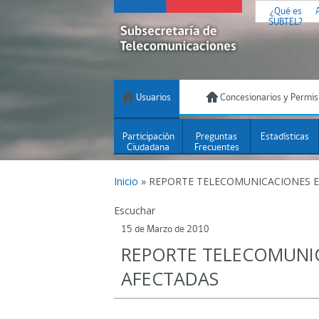
¿Qué es
SUBTEL?
Usuarios
Concesionarios y Permis
Participación
Preguntas
Estadísticas
Ciudadana
Frecuentes
Inicio
»
REPORTE TELECOMUNICACIONES E
Escuchar
15 de Marzo de 2010
REPORTE TELECOMUNI
AFECTADAS