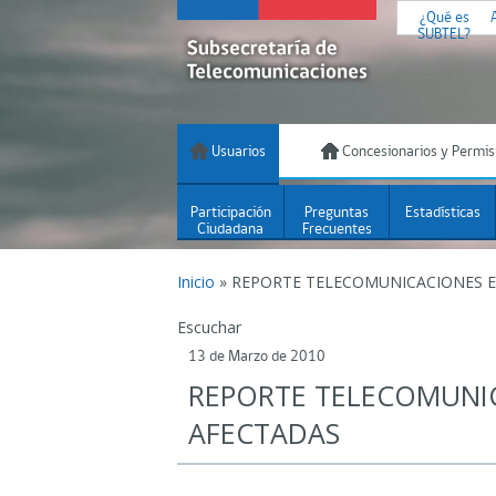
¿Qué es
SUBTEL?
Usuarios
Concesionarios y Permis
Participación
Preguntas
Estadísticas
Ciudadana
Frecuentes
Inicio
»
REPORTE TELECOMUNICACIONES E
Escuchar
13 de Marzo de 2010
REPORTE TELECOMUNI
AFECTADAS