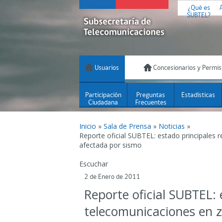
¿Qué es
SUBTEL?
Usuarios
Concesionarios y Permis
Participación
Preguntas
Estadísticas
Ciudadana
Frecuentes
Inicio
»
Sala de Prensa
»
Noticias
»
Reporte oficial SUBTEL: estado principales
afectada por sismo
Escuchar
2 de Enero de 2011
Reporte oficial SUBTEL: 
telecomunicaciones en 