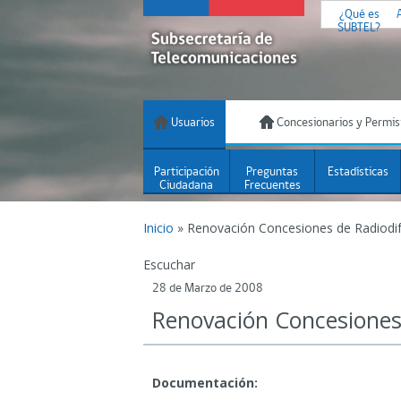
¿Qué es
SUBTEL?
Usuarios
Concesionarios y Permis
Participación
Preguntas
Estadísticas
Ciudadana
Frecuentes
Inicio
»
Renovación Concesiones de Radiodi
Escuchar
28 de Marzo de 2008
Renovación Concesiones
Documentación: