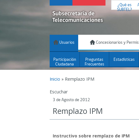
¿Qué es
SUBTEL?
Usuarios
Concesionarios y Permis
Participación
Preguntas
Estadísticas
Ciudadana
Frecuentes
Inicio
»
Remplazo IPM
Escuchar
3 de Agosto de 2012
Remplazo IPM
Instructivo sobre remplazo de IPM