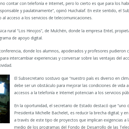
 contar con telefonía e Internet, pero lo cierto es que para los habi
ponsable y paulatinamente”, opinó Huichalaf. En este sentido, el Sub
o al acceso a los servicios de telecomunicaciones.
ica rural “Los Hinojos”, de Mulchén, donde la empresa Entel, propieta
grama de apoyo digital.
eoconferencia, donde los alumnos, apoderados y profesores pudieron 
, para intercambiar experiencias y conversar sobre las ventajas del a
ividad.
El Subsecretario sostuvo que “nuestro país es diverso en clim
debe ser un obstáculo para mejorar las condiciones de vida a
accesos a la telefonía e Internet potencian a los servicios p
En la oportunidad, el secretario de Estado destacó que “uno
Presidenta Michelle Bachelet, es reducir la brecha digital; y 
a través de este tipo de proyectos que implican exigencias 
medio de los programas del Fondo de Desarrollo de las Tele