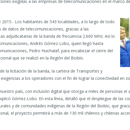
aciones exigidas a las empresas de telecomunicaciones en el marco d
 2015.- Los habitantes de 543 localidades, a lo largo de todo
os de datos de telecomunicaciones, gracias a las
as adjudicatarias de la banda de frecuencia 2.600 MHz. Así lo
ecomunicaciones, Andrés Gómez-Lobo, quien llegó hasta
municaciones, Pedro Huichalaf, para encabezar el cierre del
cional que se realizó en la Región del Biobío.
e la licitación de la banda, la cartera de Transportes y
xigencias a los operadores con el fin de lograr la conectividad en zo
estro país, con inclusión digital que otorga a miles de personas el 
xplicó Gómez-Lobo. En esta línea, detalló que el despliegue de las co
urales y de comunidades indígenas de la Región del Biobío, que gracia
cional, el proyecto permitirá a más de 130 mil chilenos y chilenas acce