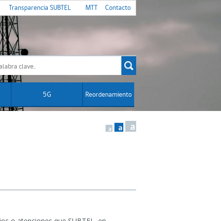
Transparencia SUBTEL
MTT
Contacto
5G
Reordenamiento
a
a
a
cios o atenciones que SUBTEL, en