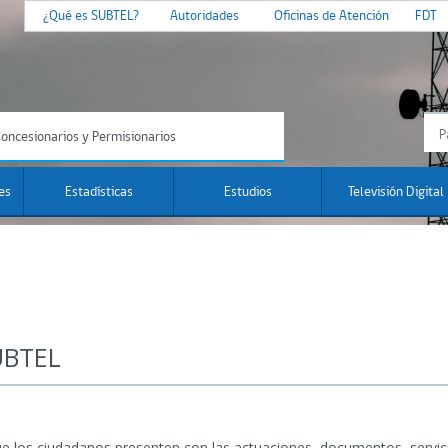
¿Qué es SUBTEL?
Autoridades
Oficinas de Atención
FDT
oncesionarios y Permisionarios
es
Estadísticas
Estudios
Televisión Digital
UBTEL
ue los ciudadanos presenten con las actuaciones, documentos, servi