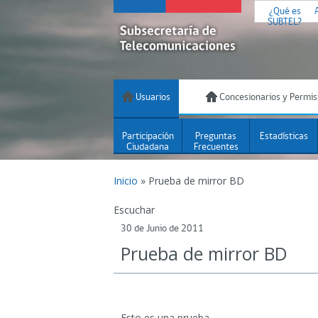
¿Qué es
SUBTEL?
Usuarios
Concesionarios y Permis
Participación
Preguntas
Estadísticas
Ciudadana
Frecuentes
Inicio
»
Prueba de mirror BD
Escuchar
30 de Junio de 2011
Prueba de mirror BD
Esto es una prueba.