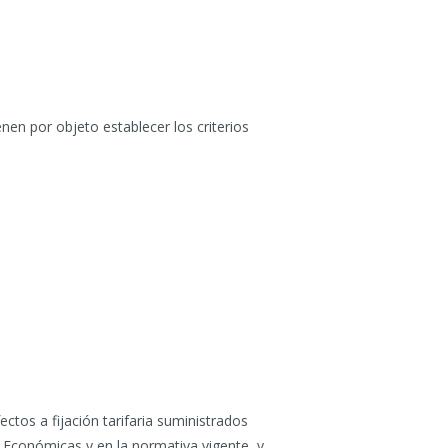
en por objeto establecer los criterios
ectos a fijación tarifaria suministrados
o Económicas y en la normativa vigente, y