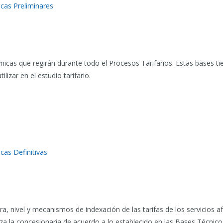
cas Preliminares
as que regirán durante todo el Procesos Tarifarios. Estas bases tien
lizar en el estudio tarifario.
.
as Definitivas
a, nivel y mecanismos de indexación de las tarifas de los servicios af
liza la concesionaria de acuerdo a lo establecido en las Bases Técnic