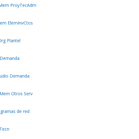
o Mem ProyTecAdm
Mem ElemInvCtos
rg Plantel
E Demanda
studio Demanda
 Mem Otros Serv
agramas de red
fTecn