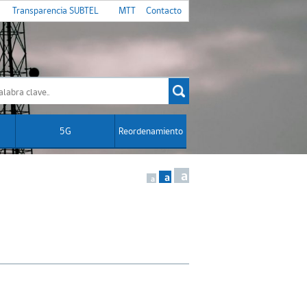
Transparencia SUBTEL
MTT
Contacto
5G
Reordenamiento
a
a
a