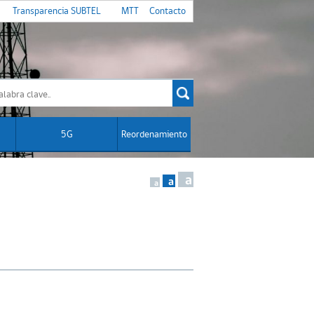
Transparencia SUBTEL
MTT
Contacto
5G
Reordenamiento
a
a
a