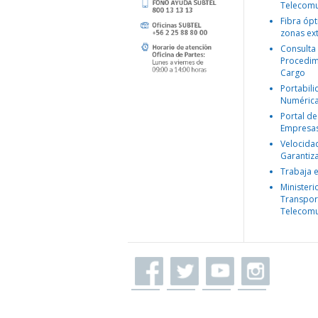
Telecomu
Fibra ópt
zonas ex
Consulta
Procedim
Cargo
Portabil
Numéric
Portal de
Empresa
Velocida
Garantiz
Trabaja 
Ministeri
Transpor
Telecomu