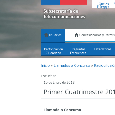
¿Qué es
SUBTEL?
Usuarios
Concesionarios y Permis
Participación
Preguntas
Estadísticas
Ciudadana
Frecuentes
Inicio
»
Llamados a Concurso
»
Radiodifusi
Escuchar
15 de Enero de 2018
Primer Cuatrimestre 20
Llamado a Concurso