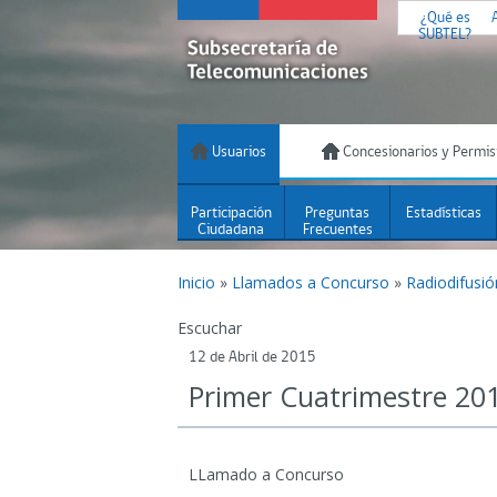
¿Qué es
SUBTEL?
Usuarios
Concesionarios y Permis
Participación
Preguntas
Estadísticas
Ciudadana
Frecuentes
Inicio
»
Llamados a Concurso
»
Radiodifusi
Escuchar
12 de Abril de 2015
Primer Cuatrimestre 20
LLamado a Concurso