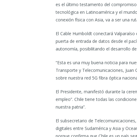
es el último testamento del compromiso 
tecnológica en Latinoamérica y el mundo”
conexión física con Asia, va a ser una rut
El Cable Humboldt conectará Valparaíso c
puerta de entrada de datos desde el pací
autonomía, posibilitando el desarrollo 
“Esta es una muy buena noticia para nues
Transporte y Telecomunicaciones, Juan C
sobre nuestra red 5G fibra óptica nacion
El Presidente, manifestó durante la cerem
empleo”. Chile tiene todas las condicione
nuestra patria”.
El subsecretario de Telecomunicaciones, 
digitales entre Sudamérica y Asia y Oceaní
porque confirma que Chile es un país s