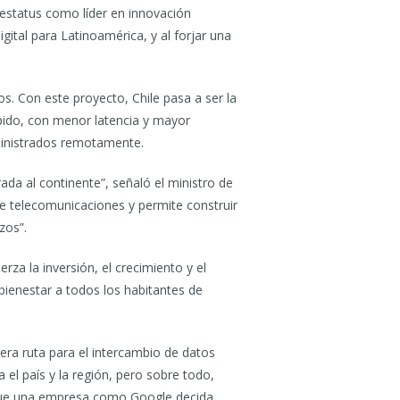
estatus como líder en innovación
ital para Latinoamérica, y al forjar una
s. Con este proyecto, Chile pasa a ser la
ápido, con menor latencia y mayor
dministrados remotamente.
da al continente”, señaló el ministro de
e telecomunicaciones y permite construir
zos”.
za la inversión, el crecimiento y el
 bienestar a todos los habitantes de
era ruta para el intercambio de datos
 el país y la región, pero sobre todo,
 que una empresa como Google decida