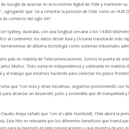
de Google de avanzar en la economía digital de Chile y mantener su 
, agregando que “va a cimentar la posición de Chile como un HUB Dig
a de comercio del siglo XXI”.
on Sydney, Australia, con una longitud cercana a los 14.800 kilómetro
fico al continente: los datos desde Asia y Oceanía transitarán más r
de herramientas de altísima tecnología como sistemas industriales a
tro país en materia de Telecomunicaciones. Somos la puerta de entra
arlos Muñoz. ”Esto suma en independencia y soberanía en materia d
al y al trabajo que estamos haciendo para conectar los pasos fronteri
onia que “con esta y otras iniciativas, seguimos promoviendo con fuer
s para alcanzar un desarrollo justo y sostenible que dé tranquilidad y
Claudio Araya señaló que “con el cable Humboldt, Chile abrirá la prim
a. Este hito es relevante por los diferentes beneficios que traerá para
eguro para la inversión en telecomunicaciones y que muestra de eso