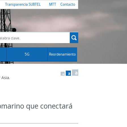
Transparencia SUBTEL
MTT
Contacto
5G
Reordenamiento
a
a
a
 Asia.
ubmarino que conectará