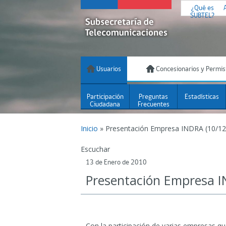
¿Qué es
SUBTEL?
Usuarios
Concesionarios y Permis
Participación
Preguntas
Estadísticas
Ciudadana
Frecuentes
Inicio
»
Presentación Empresa INDRA (10/12
Escuchar
13 de Enero de 2010
Presentación Empresa I
Con la participación de varias empresas qu