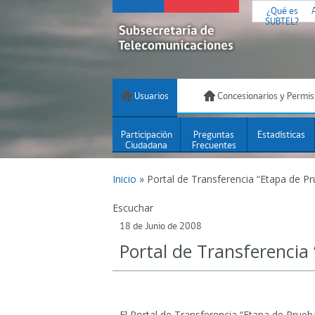
¿Qué es
SUBTEL?
Usuarios
Concesionarios y Permis
Participación
Preguntas
Estadísticas
Ciudadana
Frecuentes
Inicio
»
Portal de Transferencia “Etapa de P
Escuchar
18 de Junio de 2008
Portal de Transferencia
El Portal de Transferencia “Etapa de Prueb