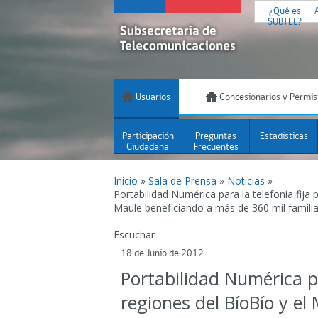
¿Qué es
SUBTEL?
Usuarios
Concesionarios y Permis
Participación
Preguntas
Estadísticas
Ciudadana
Frecuentes
Inicio
»
Sala de Prensa
»
Noticias
»
Portabilidad Numérica para la telefonía fija p
Maule beneficiando a más de 360 mil famili
Escuchar
18 de Junio de 2012
Portabilidad Numérica par
regiones del BíoBío y e