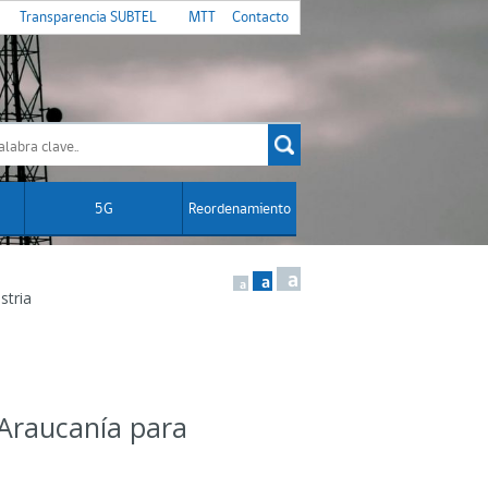
Transparencia SUBTEL
MTT
Contacto
5G
Reordenamiento
a
a
a
stria
 Araucanía para