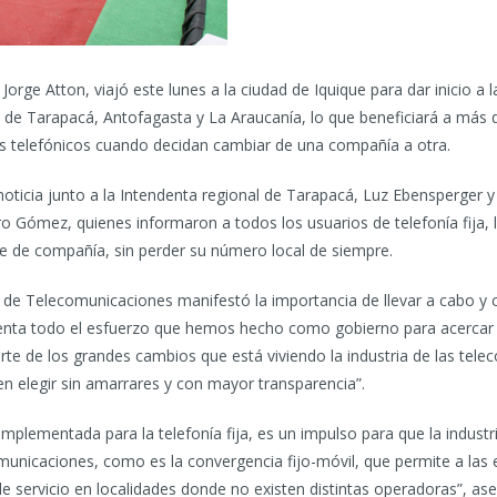
orge Atton, viajó este lunes a la ciudad de Iquique para dar inicio a
es de Tarapacá, Antofagasta y La Araucanía, lo que beneficiará a má
telefónicos cuando decidan cambiar de una compañía a otra.
ticia junto a la Intendenta regional de Tarapacá, Luz Ebensperger y e
 Gómez, quienes informaron a todos los usuarios de telefonía fija, l
e de compañía, sin perder su número local de siempre.
o de Telecomunicaciones manifestó la importancia de llevar a cabo y co
senta todo el esfuerzo que hemos hecho como gobierno para acercar lo
e de los grandes cambios que está viviendo la industria de las tele
n elegir sin amarrares y con mayor transparencia”.
 implementada para la telefonía fija, es un impulso para que la indust
unicaciones, como es la convergencia fijo-móvil, que permite a las 
de servicio en localidades donde no existen distintas operadoras”, as