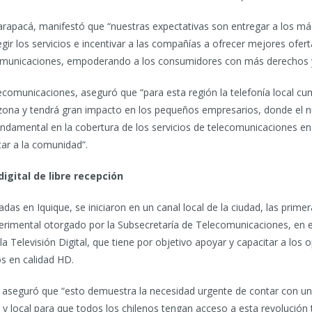
Tarapacá, manifestó que “nuestras expectativas son entregar a los m
ir los servicios e incentivar a las compañías a ofrecer mejores oferta
lecomunicaciones, empoderando a los consumidores con más derechos 
ecomunicaciones, aseguró que “para esta región la telefonía local c
a zona y tendrá gran impacto en los pequeños empresarios, donde el 
fundamental en la cobertura de los servicios de telecomunicaciones 
ar a la comunidad”.
igital de libre recepción
das en Iquique, se iniciaron en un canal local de la ciudad, las primer
perimental otorgado por la Subsecretaría de Telecomunicaciones, en 
Televisión Digital, que tiene por objetivo apoyar y capacitar a los op
s en calidad HD.
 aseguró que “esto demuestra la necesidad urgente de contar con un
nal y local para que todos los chilenos tengan acceso a esta revolución 