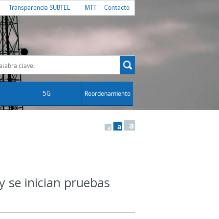
Transparencia SUBTEL
MTT
Contacto
5G
Reordenamiento
a
a
a
 y se inician pruebas