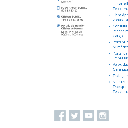
Desarroll
Telecomu
Fibra ópt
zonas ex
Consulta
Procedim
Cargo
Portabil
Numéric
Portal de
Empresa
Velocida
Garantiz
Trabaja 
Ministeri
Transpor
Telecomu