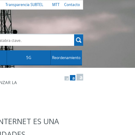
Transparencia SUBTEL
MTT
Contacto
5G
Reordenamiento
a
a
a
NZAR LA
INTERNET ES UNA
DADES