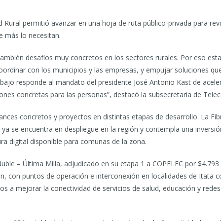
d Rural permitió avanzar en una hoja de ruta público-privada para r
ue más lo necesitan.
ambién desafíos muy concretos en los sectores rurales. Por eso esta v
 coordinar con los municipios y las empresas, y empujar soluciones qu
ajo responde al mandato del presidente José Antonio Kast de acelerar 
ciones concretas para las personas”, destacó la subsecretaria de Tel
nces concretos y proyectos en distintas etapas de desarrollo. La Fi
ya se encuentra en despliegue en la región y contempla una inversió
tura digital disponible para comunas de la zona.
Ñuble – Última Milla, adjudicado en su etapa 1 a COPELEC por $4.793
ión, con puntos de operación e interconexión en localidades de Itat
s a mejorar la conectividad de servicios de salud, educación y rede