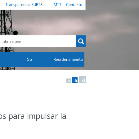
Transparencia SUBTEL
MTT
Contacto
5G
Reordenamiento
a
a
a
os para impulsar la