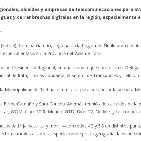
egionales, alcaldes y empresas de telecomunicaciones para ava
gues y cerrar brechas digitales en la región, especialmente en
.–
Subtel), Romina Garrido, llegó hasta la Región de Ñuble para encabe
n especial énfasis en la Provincia del Valle de Itata.
gación Presidencial Regional, en una reunión que contó con el Delega
vincial de Itata, Tomás Landaeta; el Seremi de Transportes y Telec
 la Municipalidad de Trehuaco, en Itata, para encabezar la primera Me
os Felipe Camaño y Sara Concha.
Además reunió a los alcaldes de la 
tar, WOM, Claro-VTR, Mundo, GTD, DirecTV, Netline, y las cooperati
nectividad fija, satelital y móvil —con redes 4G y 5G en distintos punt
tores rurales aislados, especialmente por la geografía, la dispersión 