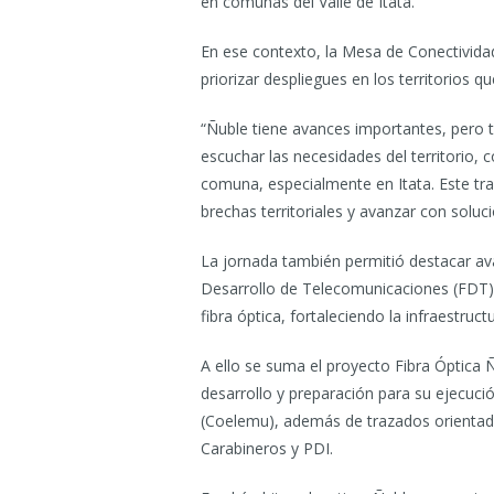
en comunas del Valle de Itata.
En ese contexto, la Mesa de Conectivida
priorizar despliegues en los territorios q
“Ñuble tiene avances importantes, pero t
escuchar las necesidades del territorio,
comuna, especialmente en Itata. Este trab
brechas territoriales y avanzar con solu
La jornada también permitió destacar ava
Desarrollo de Telecomunicaciones (FDT) 
fibra óptica, fortaleciendo la infraestruc
A ello se suma el proyecto Fibra Óptica 
desarrollo y preparación para su ejecuc
(Coelemu), además de trazados orientado
Carabineros y PDI.