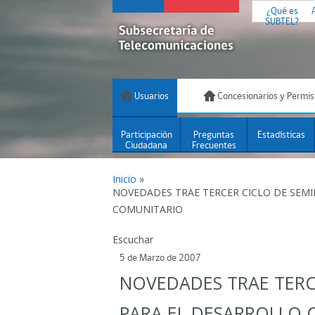
¿Qué es
SUBTEL?
Usuarios
Concesionarios y Permis
Participación
Preguntas
Estadísticas
Ciudadana
Frecuentes
Inicio
»
NOVEDADES TRAE TERCER CICLO DE SEMIN
COMUNITARIO
Escuchar
5 de Marzo de 2007
NOVEDADES TRAE TERCE
PARA EL DESARROLLO 