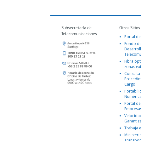
Subsecretaría de
Otros Sitios
Telecomunicaciones
Portal de
Fondo d
Desarroll
Telecomu
Fibra ópt
zonas ex
Consulta
Procedim
Cargo
Portabil
Numéric
Portal de
Empresa
Velocida
Garantiz
Trabaja 
Ministeri
Transpor