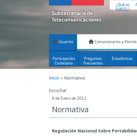
¿Qué es
SUBTEL?
Usuarios
Concesionarios y Permis
Participación
Preguntas
Estadísticas
Ciudadana
Frecuentes
Inicio
»
Normativa
Escuchar
6 de Enero de 2012
Normativa
Regulación Nacional Sobre Portabilida