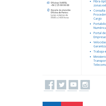
Fibra ópt
zonas ex
Consulta
Procedim
Cargo
Portabil
Numéric
Portal de
Empresa
Velocida
Garantiz
Trabaja 
Ministeri
Transpor
Telecomu