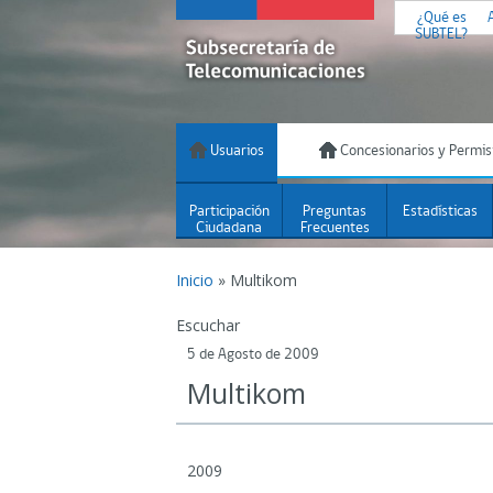
¿Qué es
SUBTEL?
Usuarios
Concesionarios y Permis
Participación
Preguntas
Estadísticas
Ciudadana
Frecuentes
Inicio
»
Multikom
Escuchar
5 de Agosto de 2009
Multikom
2009