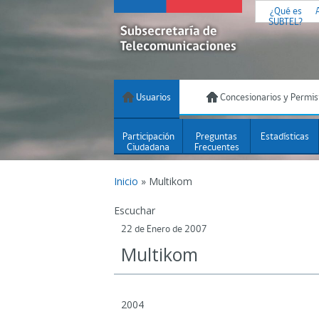
¿Qué es
SUBTEL?
Usuarios
Concesionarios y Permis
Participación
Preguntas
Estadísticas
Ciudadana
Frecuentes
Inicio
»
Multikom
Escuchar
22 de Enero de 2007
Multikom
2004