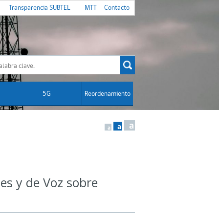
Transparencia SUBTEL
MTT
Contacto
5G
Reordenamiento
a
a
a
es y de Voz sobre