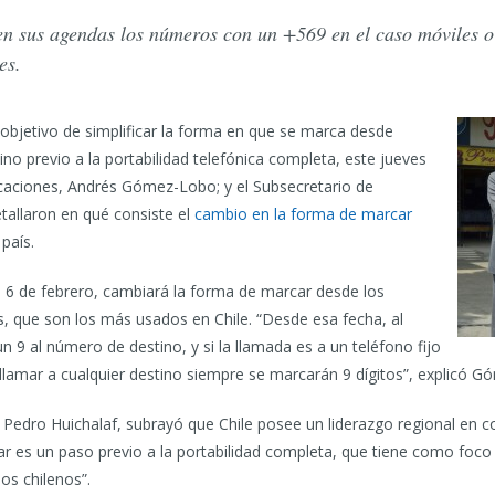
en sus agendas los números con un +569 en el caso móviles o 
es.
objetivo de simplificar la forma en que se marca desde
no previo a la portabilidad telefónica completa, este jueves
caciones, Andrés Gómez-Lobo; y el Subsecretario de
tallaron en qué consiste el
cambio en la forma de marcar
país.
do 6 de febrero, cambiará la forma de marcar desde los
s, que son los más usados en Chile. “Desde esa fecha, al
n 9 al número de destino, y si la llamada es a un teléfono fijo
al llamar a cualquier destino siempre se marcarán 9 dígitos”, explicó 
 Pedro Huichalaf, subrayó que Chile posee un liderazgo regional en c
es un paso previo a la portabilidad completa, que tiene como foco
los chilenos”.