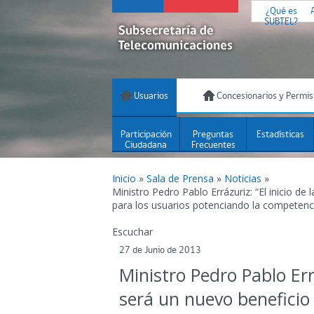
¿Qué es
SUBTEL?
Usuarios
Concesionarios y Permis
Participación
Preguntas
Estadísticas
Ciudadana
Frecuentes
Inicio
»
Sala de Prensa
»
Noticias
»
Ministro Pedro Pablo Errázuriz: “El inicio de
para los usuarios potenciando la competencia
Escuchar
27 de Junio de 2013
Ministro Pedro Pablo Errá
será un nuevo beneficio