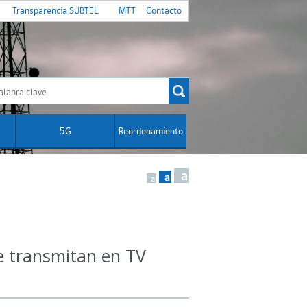
Transparencia SUBTEL
MTT
Contacto
5G
Reordenamiento
a
a
a
se transmitan en TV