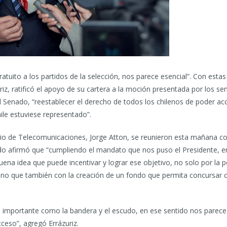
tuito a los partidos de la selección, nos parece esencial”. Con estas
z, ratificó el apoyo de su cartera a la moción presentada por los se
l Senado, “reestablecer el derecho de todos los chilenos de poder ac
ile estuviese representado”.
ario de Telecomunicaciones, Jorge Atton, se reunieron esta mañana con
tado afirmó que “cumpliendo el mandato que nos puso el Presidente, en 
uena idea que puede incentivar y lograr ese objetivo, no solo por la p
, sino que también con la creación de un fondo que permita concursa
an importante como la bandera y el escudo, en ese sentido nos parec
eso”, agregó Errázuriz.