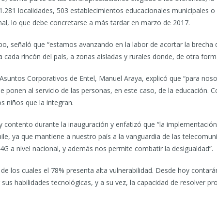
 1.281 localidades, 503 establecimientos educacionales municipales 
onal, lo que debe concretarse a más tardar en marzo de 2017.
o, señaló que “estamos avanzando en la labor de acortar la brecha di
cada rincón del país, a zonas aisladas y rurales donde, de otra forma
 Asuntos Corporativos de Entel, Manuel Araya, explicó que “para nos
 ponen al servicio de las personas, en este caso, de la educación. Co
s niños que la integran.
y contento durante la inauguración y enfatizó que “la implementaci
le, ya que mantiene a nuestro país a la vanguardia de las telecomuni
4G a nivel nacional, y además nos permite combatir la desigualdad”.
de los cuales el 78% presenta alta vulnerabilidad. Desde hoy contará
sus habilidades tecnológicas, y a su vez, la capacidad de resolver 