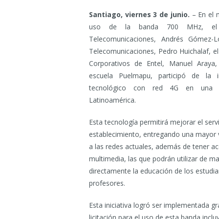
Santiago, viernes 3 de junio.
– En el 
uso de la banda 700 MHz, el M
Telecomunicaciones, Andrés Gómez-Lo
Telecomunicaciones, Pedro Huichalaf, e
Corporativos de Entel, Manuel Araya
escuela Puelmapu, participó de la i
tecnológico con red 4G en una es
Latinoamérica.
Esta tecnología permitirá mejorar el servi
establecimiento, entregando una mayor 
a las redes actuales, además de tener ac
multimedia, las que podrán utilizar de ma
directamente la educación de los estudian
profesores.
Esta iniciativa logró ser implementada g
licitación para el uso de esta banda incl