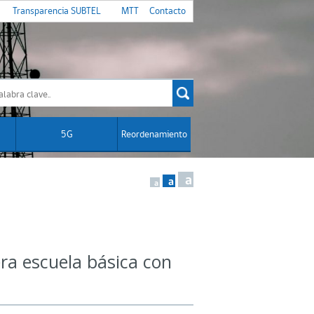
Transparencia SUBTEL
MTT
Contacto
5G
Reordenamiento
a
a
a
ra escuela básica con