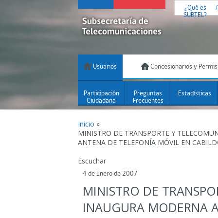
¿Qué es
SUBTEL?
Usuarios
Concesionarios y Permis
Participación
Preguntas
Estadísticas
Ciudadana
Frecuentes
Inicio
»
MINISTRO DE TRANSPORTE Y TELECOMU
ANTENA DE TELEFONÍA MÓVIL EN CABIL
Escuchar
4 de Enero de 2007
MINISTRO DE TRANSPO
INAUGURA MODERNA A