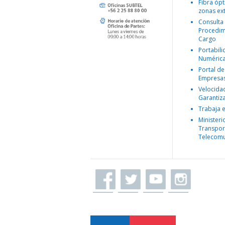
Fibra ópt
zonas ex
Consulta
Procedim
Cargo
Portabil
Numéric
Portal de
Empresa
Velocida
Garantiz
Trabaja 
Ministeri
Transpor
Telecomu