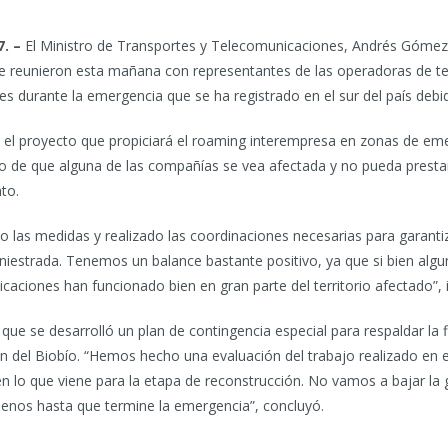
7. –
El Ministro de Transportes y Telecomunicaciones, Andrés Gómez
 reunieron esta mañana con representantes de las operadoras de telef
s durante la emergencia que se ha registrado en el sur del país debid
el proyecto que propiciará el roaming interempresa en zonas de emer
de que alguna de las compañías se vea afectada y no pueda prestar se
to.
las medidas y realizado las coordinaciones necesarias para garanti
iniestrada. Tenemos un balance bastante positivo, ya que si bien alg
icaciones han funcionado bien en gran parte del territorio afectado”, 
ue se desarrolló un plan de contingencia especial para respaldar la f
gión del Biobío. “Hemos hecho una evaluación del trabajo realizado 
 lo que viene para la etapa de reconstrucción. No vamos a bajar la 
ilenos hasta que termine la emergencia”, concluyó.