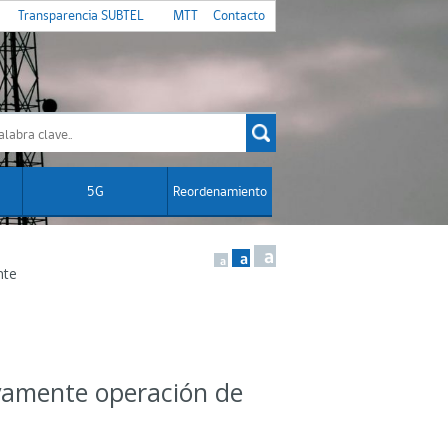
Transparencia SUBTEL
MTT
Contacto
5G
Reordenamiento
a
a
a
nte
ivamente operación de